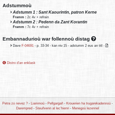
Adstummoù
Adstumm 1 : Sant Kaourintin, patron Kerne
Framm :
2c 4v + refrain
Adstumm 2 : Pedenn da Zant Korantin
Framm :
7c 4v + refrain
Embannadurioù war follennoù distag
Dave
F-04691
- p. 33-34 - kan niv.15 - adstumm 2 eus an titl -
Distro d’an enklask
Petra zo nevez ?
-
Liammoù
-
Pellgargañ
-
Krouerien ha trugarekadennoù
-
Darempred
-
Steuñvenn al lec’hienn
-
Menegoù lezennel