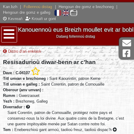
Kan.bzh
|
Follennoù distag
|
Hengoun dre gomz e brezhoneg
|
Hengoun dre gomz e galleg
Kevreañ
Krouiñ ur gont
Kanouennoù eus Breizh moullet evit ar bobl
Dataeg follennoù distag
Lañser
Distro d’an enklask
Resisadurioù diwar-benn ar c’han
Dave : C-04107
Titl unvan e brezhoneg :
Sant Kaourintin, patron Kerne
Titl unvan e galleg :
Saint Corentin, patron de Cornouaille
Oberour (anv unvan) :
Rumm :
Gwerzaouet
Yezh :
Brezhoneg, Galleg
Diverradur :
Saint Corentin, patron de Cornouaille, protégez notre pays et
conservez-nous la loi divine. Aux quatre coins de la Bretagne, c’est
une guerre impitoyable menée par Satan contre notre foi.
Tem :
Eneberezhioù gant armoù, taolioù freuz, taolioù dispac’h