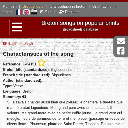
Kan.bzh
|
Broadsheets
|
Oral tradition in breton
|
Oral tradition in
french
Sign in
Register
Breton songs on popular prints
Broadsheets database
Menu
Back to search
Characteristics of the song
Reference: C-04191
Breton title (standardized):
Bigoudenned
French title (standardized):
Bigoudènes
Author (standardized):
Type:
Verse
Language:
Breton
Summary:
Si je savais chanter aussi bien que pleurer, je chanterai à tue-tête que
ma mère était bigoudène. Mon grand-père avec un chapeau à 6
velours. Ma grand-mère avec sa petite coiffe jaune. Le grand vent qui
meugle, fleurs de pommes de terre et mer bleue. [passage en revue de
divers lieux : Plounéour, phare de Saint-Pierre, Tronoën, Pouldreuzic et