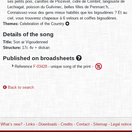
ses petits pois, carottes de Plozévet, cidre de Combrit, langouste de
Lechiagat, poisson du Guilvinec, belles filles de Penmarc’h, …
Connaissez-vous des gens mieux habillés que les bigoudènes ? Et au
ciel, vous trouverez chapeaux à 6 velours et coiffes bigoudènes.
Themes:
Celebration of the Country
Details of the song
Title:
Son ar Vigoudenned
Structure:
17c 4v + diskan
Published on broadsheets
Reference
F-03428
- unique song of the print -
Back to search
What’s new?
-
Links
-
Downloads
-
Credits
-
Contact
-
Sitemap
-
Legal notice