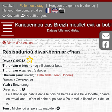
Kan.bzh
|
Follennoù distag
|
Hengoun dre gomz e brezhoneg
|
Hengoun dre gomz e galleg
Kevreañ
Krouiñ ur gont
Kanouennoù eus Breizh moullet evit ar bobl
Dataeg follennoù distag
Lañser
Distro d’an enklask
Resisadurioù diwar-benn ar c’han
Dave : C-04212
Titl unvan e brezhoneg :
Botaouer koad
Titl unvan e galleg :
Sabotier
Oberour (anv unvan) :
Delalande (Jean Honoré)
Rumm :
Gwerzaouet
Yezh :
Brezhoneg
Diverradur :
Le sabotier qui habite dans le bois de hêtres à une belle logette, chante
en travaillant, il n’est ni riche ni pauvre « Pour moi la liberté vaut de l’or
».
Tem :
Micherioù all pe stuz mab-den