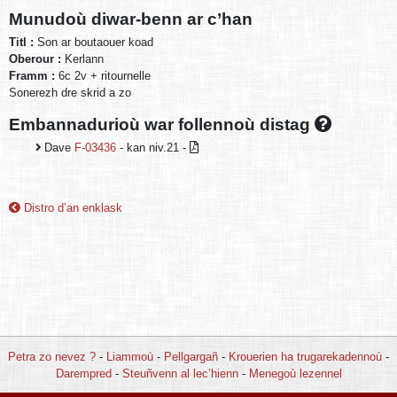
Munudoù diwar-benn ar c’han
Titl :
Son ar boutaouer koad
Oberour :
Kerlann
Framm :
6c 2v + ritournelle
Sonerezh dre skrid a zo
Embannadurioù war follennoù distag
Dave
F-03436
- kan niv.21 -
Distro d’an enklask
Petra zo nevez ?
-
Liammoù
-
Pellgargañ
-
Krouerien ha trugarekadennoù
-
Darempred
-
Steuñvenn al lec’hienn
-
Menegoù lezennel