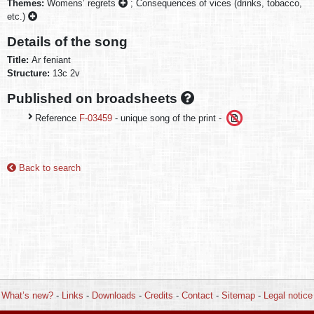
Themes:
Womens’ regrets
;
Consequences of vices (drinks, tobacco,
etc.)
Details of the song
Title:
Ar feniant
Structure:
13c 2v
Published on broadsheets
Reference
F-03459
- unique song of the print -
Back to search
What’s new?
-
Links
-
Downloads
-
Credits
-
Contact
-
Sitemap
-
Legal notice