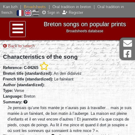
Kan.bzh
|
Broadsheets
|
Oral tradition in breton
|
Oral tradition in
french
Sign in
Register
Breton songs on popular prints
Broadsheets database
Menu
Back to search
Characteristics of the song
Reference: C-04265
Breton title (standardized):
An den didalvez
French title (standardized):
Le fainéant
Author (standardized):
Type:
Verse
Language:
Breton
Summary:
Je pensais qu’une fois mariée je n’aurais pas à travailler… mais je suis
mariée à un fainéant, de bon matin à l’auberge. La maison est pleine
d’enfants et il en veut encore d’autres ! Et jeannette n’a que coups de
pieds, coups de poings. Au lit il me pince et quand il dort je soupire «
où sont les sonneurs qui sonnaient à notre noce ? ».