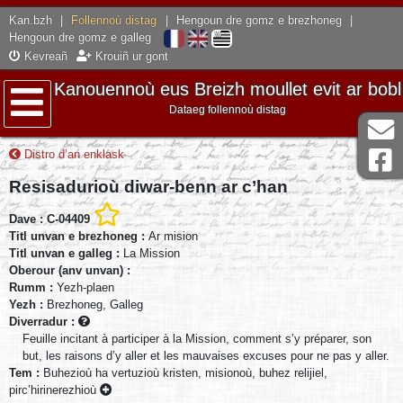
Kan.bzh
|
Follennoù distag
|
Hengoun dre gomz e brezhoneg
|
Hengoun dre gomz e galleg
Kevreañ
Krouiñ ur gont
Kanouennoù eus Breizh moullet evit ar bobl
Dataeg follennoù distag
Lañser
Distro d’an enklask
Resisadurioù diwar-benn ar c’han
Dave : C-04409
Titl unvan e brezhoneg :
Ar mision
Titl unvan e galleg :
La Mission
Oberour (anv unvan) :
Rumm :
Yezh-plaen
Yezh :
Brezhoneg, Galleg
Diverradur :
Feuille incitant à participer à la Mission, comment s’y préparer, son
but, les raisons d’y aller et les mauvaises excuses pour ne pas y aller.
Tem :
Buhezioù ha vertuzioù kristen, misionoù, buhez relijiel,
pirc’hirinerezhioù