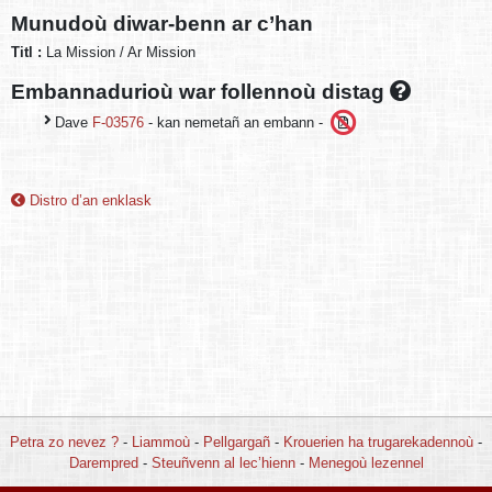
Munudoù diwar-benn ar c’han
Titl :
La Mission / Ar Mission
Embannadurioù war follennoù distag
Dave
F-03576
- kan nemetañ an embann -
Distro d’an enklask
Petra zo nevez ?
-
Liammoù
-
Pellgargañ
-
Krouerien ha trugarekadennoù
-
Darempred
-
Steuñvenn al lec’hienn
-
Menegoù lezennel