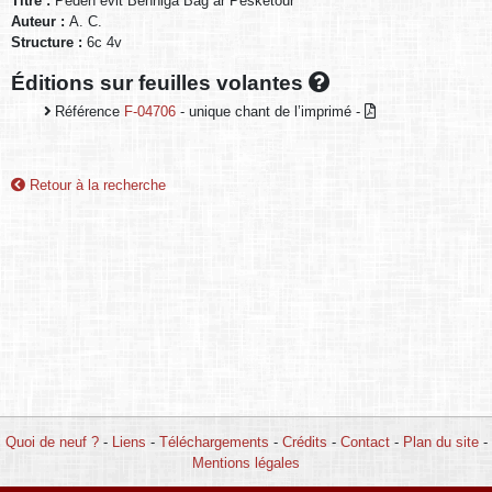
Titre :
Peden evit Benniga Bag ar Pesketour
Auteur :
A. C.
Structure :
6c 4v
Éditions sur feuilles volantes
Référence
F-04706
- unique chant de l’imprimé -
Retour à la recherche
Quoi de neuf ?
-
Liens
-
Téléchargements
-
Crédits
-
Contact
-
Plan du site
-
Mentions légales