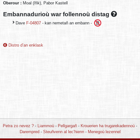
Oberour :
Moal (Ifik), Pabor Kastell
Embannadurioù war follennoù distag
Dave
F-04807
- kan nemetañ an embann -
Distro d’an enklask
Petra zo nevez ?
-
Liammoù
-
Pellgargañ
-
Krouerien ha trugarekadennoù
-
Darempred
-
Steuñvenn al lec’hienn
-
Menegoù lezennel