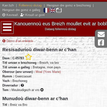
Kan.bzh
|
Follennoù distag
|
Hengoun dre gomz e brezhoneg
|
Hengoun dre gomz e galleg
Kevreañ
Krouiñ ur gont
Kanouennoù eus Breizh moullet evit ar bobl
Dataeg follennoù distag
Lañser
Distro d’an enklask
Resisadurioù diwar-benn ar c’han
Dave : C-05783
Titl unvan e brezhoneg :
Breizh, va bro
Titl unvan e galleg :
Bretagne, mon pays
Oberour (anv unvan) :
Moal (Yves Marie)
Rumm :
Gwerzaouet
Yezh :
Brezhoneg
Diverradur :
Tem :
Meuleudigezh ar vro
Munudoù diwar-benn ar c’han
Titl :
Breiz va Bro