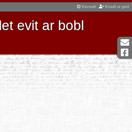
Kevreañ
Krouiñ ur gont
t evit ar bobl