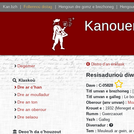
Kan.bzh
|
Follennoù distag
|
Hengoun dre gomz e brezhoneg
|
Hengoun
Kanouen
Distro d’an enklask
Degemer
Resisadurioù diw
Klaskoù
Dave : C-05828
Dre ar c’han
Titl unvan e brezhoneg :
Dre ar moulladur
Titl unvan e galleg :
Le bo
Dre an ton
Oberour (anv unvan) :
Moa
Krouet e :
1932 (Meneget e
Dre an oberour
Rumm :
Gwerzaouet
Dre selaou
Yezh :
Galleg
Diverradur :
Tem :
Meuleudi ar gwin, ar 
Deoc’h da c’houzout