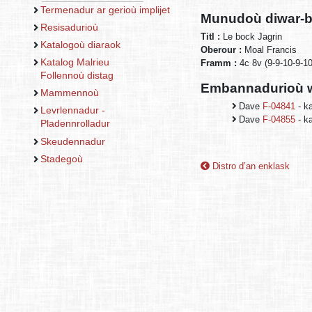
Termenadur ar gerioù implijet
Munudoù diwar-b
Resisadurioù
Titl :
Le bock Jagrin
Katalogoù diaraok
Oberour :
Moal Francis
Katalog Malrieu
Framm :
4c 8v (9-9-10-9-10
Follennoù distag
Embannadurioù w
Mammennoù
Dave
F-04841
- k
Levrlennadur -
Dave
F-04855
- k
Pladennrolladur
Skeudennadur
Stadegoù
Distro d’an enklask