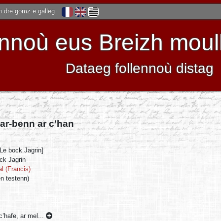
 dre gomz e galleg
noù eus Breizh moulle
Dataeg follennoù distag
ar-benn ar c’han
[Le bock Jagrin]
ck Jagrin
l (Francis)
n testenn)
c’hafe, ar mel...