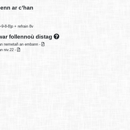
enn ar c’han
-9-8-8)p + refrain 8v
ar follennoù distag
an nemetañ an embann -
an niv.22 -