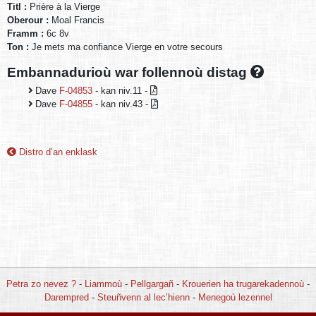
Titl :
Prière à la Vierge
Oberour :
Moal Francis
Framm :
6c 8v
Ton :
Je mets ma confiance Vierge en votre secours
Embannadurioù war follennoù distag
Dave
F-04853
- kan niv.11 -
Dave
F-04855
- kan niv.43 -
Distro d’an enklask
Petra zo nevez ?
-
Liammoù
-
Pellgargañ
-
Krouerien ha trugarekadennoù
-
Darempred
-
Steuñvenn al lec’hienn
-
Menegoù lezennel