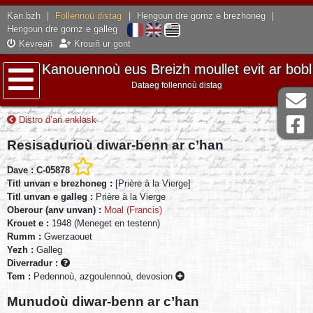
Kan.bzh
|
Follennoù distag
|
Hengoun dre gomz e brezhoneg
|
Hengoun dre gomz e galleg
Kevreañ
Krouiñ ur gont
Kanouennoù eus Breizh moullet evit ar bobl
Dataeg follennoù distag
Lañser
Distro d’an enklask
Resisadurioù diwar-benn ar c’han
Dave : C-05878
Titl unvan e brezhoneg :
[Prière à la Vierge]
Titl unvan e galleg :
Prière à la Vierge
Oberour (anv unvan) :
Moal (Francis)
Krouet e :
1948 (Meneget en testenn)
Rumm :
Gwerzaouet
Yezh :
Galleg
Diverradur :
Tem :
Pedennoù, azgoulennoù, devosion
Munudoù diwar-benn ar c’han