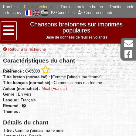
Kan.bzh
|
Feuilles volantes
|
Tradition orale en breton
|
Tradition orale
en français
Connexion
Créer un compte
Chansons bretonnes sur imprimés
populaires
Base de données de feuilles volantes
Menu
Retour à la recherche
Caractéristiques du chant
Référence : C-05899
Titre breton (normalisé) :
[Comme j’aimais ma femme]
Titre français (normalisé) :
Comme j’aimais ma femme
Auteur (normalisé) :
Moal (Francis)
Genre :
En vers
Langue :
Français
Résumé :
Thèmes :
Détails du chant
Titre :
Comme j’aimais ma femme