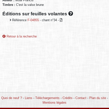
Auteur :
Moal Francis
Timbre :
C'est la valse brune
Éditions sur feuilles volantes
Référence
F-04855
- chant n°34 -
Retour à la recherche
Quoi de neuf ?
-
Liens
-
Téléchargements
-
Crédits
-
Contact
-
Plan du site
-
Mentions légales