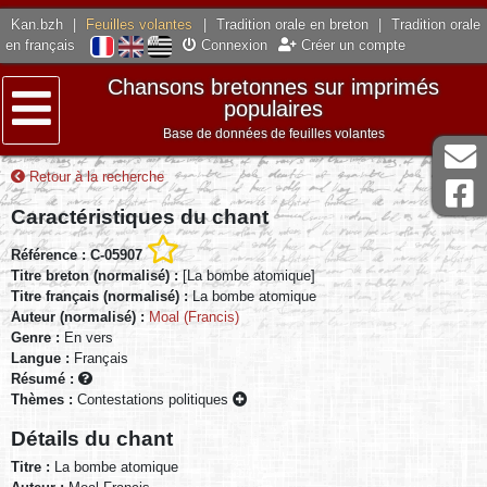
Kan.bzh
|
Feuilles volantes
|
Tradition orale en breton
|
Tradition orale
en français
Connexion
Créer un compte
Chansons bretonnes sur imprimés
populaires
Base de données de feuilles volantes
Menu
Retour à la recherche
Caractéristiques du chant
Référence : C-05907
Titre breton (normalisé) :
[La bombe atomique]
Titre français (normalisé) :
La bombe atomique
Auteur (normalisé) :
Moal (Francis)
Genre :
En vers
Langue :
Français
Résumé :
Thèmes :
Contestations politiques
Détails du chant
Titre :
La bombe atomique