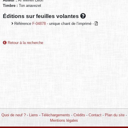
Auteur :
Ar Méven Léon
Timbre :
Ton anavezet
Éditions sur feuilles volantes
Référence
F-04878
- unique chant de l’imprimé -
Retour à la recherche
Quoi de neuf ?
-
Liens
-
Téléchargements
-
Crédits
-
Contact
-
Plan du site
-
Mentions légales