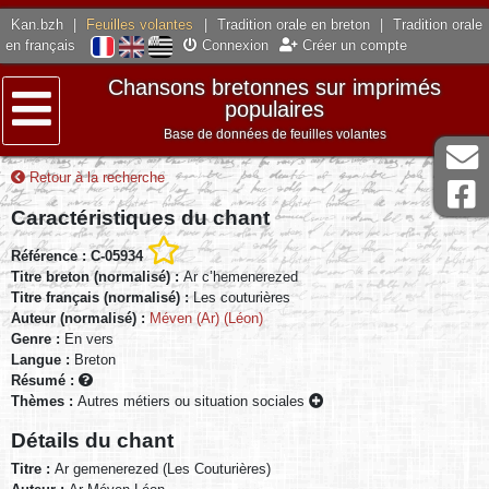
Kan.bzh
|
Feuilles volantes
|
Tradition orale en breton
|
Tradition orale
en français
Connexion
Créer un compte
Chansons bretonnes sur imprimés
populaires
Base de données de feuilles volantes
Menu
Retour à la recherche
Caractéristiques du chant
Référence : C-05934
Titre breton (normalisé) :
Ar c’hemenerezed
Titre français (normalisé) :
Les couturières
Auteur (normalisé) :
Méven (Ar) (Léon)
Genre :
En vers
Langue :
Breton
Résumé :
Thèmes :
Autres métiers ou situation sociales
Détails du chant
Titre :
Ar gemenerezed (Les Couturières)