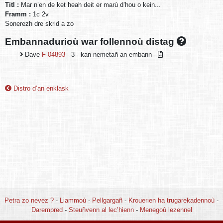
Titl :
Mar n’en de ket heah deit er marù d’hou o kein...
Framm :
1c 2v
Sonerezh dre skrid a zo
Embannadurioù war follennoù distag
Dave
F-04893
- 3 - kan nemetañ an embann -
Distro d’an enklask
Petra zo nevez ?
-
Liammoù
-
Pellgargañ
-
Krouerien ha trugarekadennoù
-
Darempred
-
Steuñvenn al lec’hienn
-
Menegoù lezennel