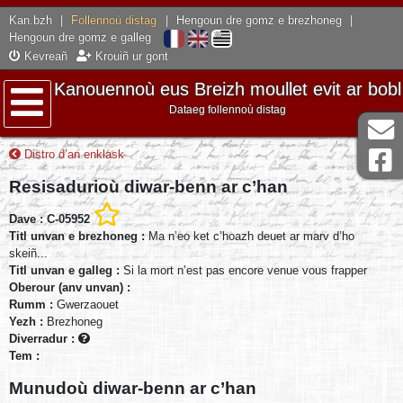
Kan.bzh
|
Follennoù distag
|
Hengoun dre gomz e brezhoneg
|
Hengoun dre gomz e galleg
Kevreañ
Krouiñ ur gont
Kanouennoù eus Breizh moullet evit ar bobl
Dataeg follennoù distag
Lañser
Distro d’an enklask
Resisadurioù diwar-benn ar c’han
Dave : C-05952
Titl unvan e brezhoneg :
Ma n’eo ket c’hoazh deuet ar marv d’ho
skeiñ...
Titl unvan e galleg :
Si la mort n’est pas encore venue vous frapper
Oberour (anv unvan) :
Rumm :
Gwerzaouet
Yezh :
Brezhoneg
Diverradur :
Tem :
Munudoù diwar-benn ar c’han