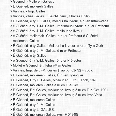
Guéned. - Mollereh Galles :
E Guéned, mollereh Galles.
Vannes. - Imp. Galles
Vannes, chez Galles… Saint-Brieuc, Charles Collin
E Gùénèd, é ty L. Galles, mollour ha livrour, é ru en Intron-Varia
é Guénèd, é ty J.-M. Galles, Imprimour-Livrour, é ru er Préfectur
é Gùénèd, é ty J.-M. Galles, mollour ha livrour
é Guénèd, mollereah. Galles, é ru er Préfectur é Guénèd,
mollereah. Galles
É Guénèd, é ty Galles, Mollour ha Livrour, é ru en Ty-a-Guér
E Gùénèd, é ty J.-M. Galles, é ru er Préfectur
É Gùénèd, é ty Galles
é Guénèd, é ty Y.-M. Galles, é ru er Préfectur
Mollet é Gùenèd, é ti Iehan-Mari Galles
Vannes, Imp. de J.-M. Galles (Tàp pp. 61-72) + couv.
É Guénèd, mollereah Galles, É ru en Ty-a-guér
É Guénèd, É ty L. Galles, Mollour en Eutru Escob, 1870
É Guénèd, mollereh Galles é ru en Ti-a-Gér
É Guénèd, É ti Galles, mollour ha livrour, é ru en Ti-a-Gér, 1901
É Guénèd, É ti Galles, mollour ha livrour, é ru en Itron-Varia
É Gùénèd, mollereah Galles.
É Guénèd, é ty J.-M. Galles.
É Guénèd, é ty L. GALLES.
É Gùénèd, mollereah Galles, (voir F-04340)