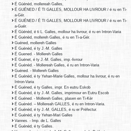
É Gùénèd, mollereah Galles,
É GUÉNED / É TI GALLES, MOLLOUR HA LIVROUR / é ru en Ti-
a-Gér.
É GUÉNED / É TI GALLES, MOLLOUR HA LIVROUR / é ru en Ti-
a-Guér.
É Gùénèd, é ti L. Galles, mollour ha livrour, é ru en Intron-Varia
É Guénèd, mollereh Galles, é ru en Ti-a-Gér.
Guéned, mollereh Galles
É Guénèd, é ty J.-M. Galles
É Guened. - Mollereh Galles
É Guénet, é ty J.-M. Galles, imp.-livrour
É Guénèd. - Mollereah Galles, é ru en Intron-Varia
Guéned. - Mollereh Galles
É Guénèd, é ty Yehan-Marie Galles, mollour ha livrour, é ru en
Intron-Varia
É Guéned, é ty Galles, impr. En eutru Eskob
É Guénèd, é ty J.-M. Galles, imprimour en Eutru Escob
É Guéned. - Mollereh Galles, plasen en Ti-Kér
É Guénèd. – Mollereah GALLES, é ru en Intron-Varia.
É Guénèd, é ty J.-M. GALLES, é ru er Préfectur.
É Guénèd, é ty Yehan-Mari Galles
Vannes. - Imp. de L. Galles
É Guénèd, é ty Galles.