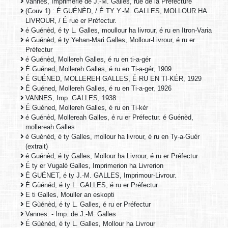
Vannes, Imprimerie de J.-M. Galles, rue de la Préfecture
(Couv 1) : É GUÉNÈD, / É TY Y.-M. GALLES, MOLLOUR HA
LIVROUR, / É rue er Préfectur.
é Guénèd, é ty L. Galles, moullour ha livrour, é ru en Itron-Varia
é Guénèd, é ty Yehan-Mari Galles, Mollour-Livrour, é ru er
Préfectur
é Guénèd, Mollereh Galles, é ru en ti-a-gér
É Guéned, Mollereh Galles, é ru en Ti-a-gér, 1909
É GUÉNED, MOLLEREH GALLES, É RU EN TI-KÉR, 1929
É Guéned, Mollereh Galles, é ru en Ti-a-ger, 1926
VANNES, Imp. GALLES, 1938
É Guéned, Mollereh Galles, é ru en Ti-kér
é Guénèd, Mollereah Galles, é ru er Préfectur. é Guénèd,
mollereah Galles
é Guénèd, é ty Galles, mollour ha livrour, é ru en Ty-a-Guér
(extrait)
é Guénèd, é ty Galles, Mollour ha Livrour, é ru er Préfectur
É ty er Vugalé Galles, Imprimerion ha Livrerion
É GUÉNET, é ty J.-M. GALLES, Imprimour-Livrour.
É Gùénéd, é ty L. GALLES, é ru er Préfectur.
E ti Galles, Mouller an eskopti
E Gùénèd, é ty L. Galles, é ru er Préfectur
Vannes. - Imp. de J.-M. Galles
É Gùénèd, é ty L. Galles, Mollour ha Livrour