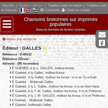
Kan.bzh
|
Feuilles volantes
|
Tradition orale en breton
|
Tradition orale
en français
Connexion
Créer un compte
Chansons bretonnes sur imprimés
populaires
Base de données de feuilles volantes
Menu
Retour à la recherche
Éditeur : GALLES
Référence : E-00132
Référence Ollivier :
Adresse : (98 recensées)
É GUÉNÈD, é ty L. GALLES, mollour-livrour.
É Guénèd, é ty Galles, mollour-livrour
é Guénèd : é ty Galles, mollour ha livrour / é ru en Ty-a-Guér
É Guénèd. - Mollereah Galles.
É Gùénèd, é ty L. Galles, mollour ha livrour, é ru en Itron-Varia.
É Guénèd, é ty Y.-M. Galles, mollour ha livrour, é ru er Préfectur.
É Gùénèd, é ty J.-M. GALLES, mollour ha livrour, é ru er Préfectur.
é Gùéned. - Mollereah Galles
É Gùénèd, mollereah Galles