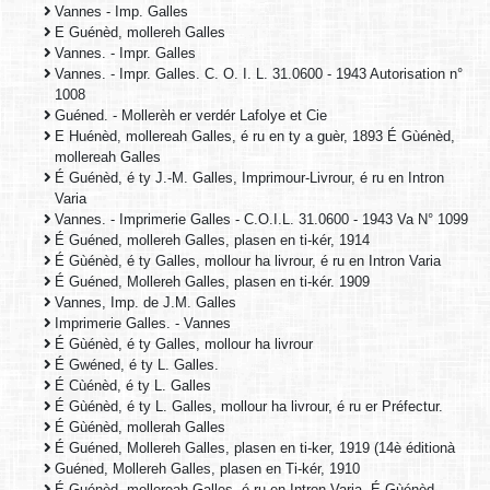
Vannes - Imp. Galles
E Guénèd, mollereh Galles
Vannes. - Impr. Galles
Vannes. - Impr. Galles. C. O. I. L. 31.0600 - 1943 Autorisation n°
1008
Guéned. - Mollerèh er verdér Lafolye et Cie
E Huénèd, mollereah Galles, é ru en ty a guèr, 1893 É Gùénèd,
mollereah Galles
É Guénèd, é ty J.-M. Galles, Imprimour-Livrour, é ru en Intron
Varia
Vannes. - Imprimerie Galles - C.O.I.L. 31.0600 - 1943 Va N° 1099
É Guéned, mollereh Galles, plasen en ti-kér, 1914
É Gùénèd, é ty Galles, mollour ha livrour, é ru en Intron Varia
É Guéned, Mollereh Galles, plasen en ti-kér. 1909
Vannes, Imp. de J.M. Galles
Imprimerie Galles. - Vannes
É Gùénèd, é ty Galles, mollour ha livrour
É Gwéned, é ty L. Galles.
É Cùénèd, é ty L. Galles
É Gùénèd, é ty L. Galles, mollour ha livrour, é ru er Préfectur.
É Gùénèd, mollerah Galles
É Guéned, Mollereh Galles, plasen en ti-ker, 1919 (14è éditionà
Guéned, Mollereh Galles, plasen en Ti-kér, 1910
É Guénèd, mollereah Galles, é ru en Intron-Varia. É Gùénèd,