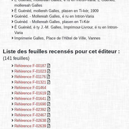
mollereah Galles
É Guénèd, mollereh Galles, plasen en Ti-kér, 1909
Guénèd. - Mollereah Galles, é ru en Intron-Varia
Guénèd. - Mollereah Galles, plasen en Ti-Kér
É Guénèd, é ty J.-M. Galles, Imprimour-Livrour, é ru en Intron-
Varia
Imprimerie Galles, Place de l’Hôtel de Ville, Vannes
Liste des feuilles recensés pour cet éditeur :
(141 feuilles)
Référence F-00187
Référence F-01023
Référence F-01176
Référence F-01321
Référence F-01464
Référence F-01619
Référence F-01641
Référence F-01690
Référence F-02392
Référence F-02467
Référence F-02638
Référence F-02639