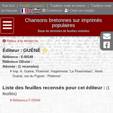
Kan.bzh
|
Feuilles volantes
|
Tradition orale en breton
|
Tradition orale
en français
Connexion
Créer un compte
Chansons bretonnes sur imprimés
populaires
Base de données de feuilles volantes
Menu
Retour à la recherche
Éditeur : GUÉNÉ
Référence : E-00148
Référence Ollivier :
Adresse : (1 recensées)
Imp. A. Guéné, Ploërmel. Impprimerie "Le Ploermelais", Aimé
Guéné, rue du Pignon - Ploërmel
Liste des feuilles recensés pour cet éditeur :
(1
feuilles)
Référence F-03444