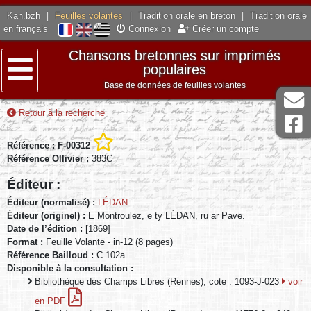
Kan.bzh
|
Feuilles volantes
|
Tradition orale en breton
|
Tradition orale
en français
Connexion
Créer un compte
Chansons bretonnes sur imprimés
populaires
Base de données de feuilles volantes
Menu
Retour à la recherche
Référence : F-00312
Référence Ollivier :
383C
Éditeur :
Éditeur (normalisé) :
LÉDAN
Éditeur (originel) :
E Montroulez, e ty LÉDAN, ru ar Pave.
Date de l’édition :
[1869]
Format :
Feuille Volante - in-12 (8 pages)
Référence Bailloud :
C 102a
Disponible à la consultation :
Bibliothèque des Champs Libres (Rennes), cote : 1093-J-023
voir
en PDF