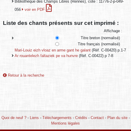
Bibliothèque des Champs Libres (Rennes), cote : 11776-2-p-049-
056
voir en PDF
Liste des chants présents sur cet imprimé :
Affichage :
Titre breton (normalisé)
Titre français (normalisé)
Mari-Louiz eizh vloaz en arme gant he galant
(Réf. C-00420) p.1-7
Ar rouantelezh faltaziek pe va hunvre
(Réf. C-00422) p 7-8
Retour à la recherche
Quoi de neuf ?
-
Liens
-
Téléchargements
-
Crédits
-
Contact
-
Plan du site
-
Mentions légales