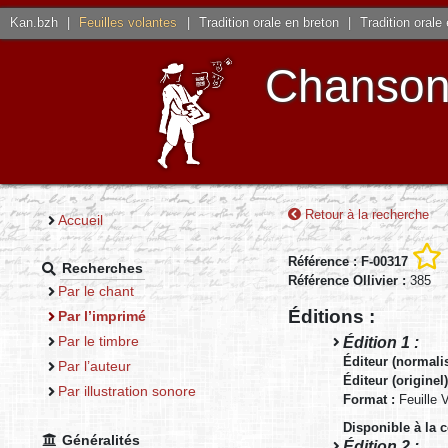
Kan.bzh
|
Feuilles volantes
|
Tradition orale en breton
|
Tradition orale
Chansons
Retour à la recherche
Accueil
Référence : F-00317
Recherches
Référence Ollivier :
385
Par le chant
Éditions :
Par l’imprimé
Par le timbre
Édition 1 :
Éditeur (normali
Par l’auteur
Éditeur (originel
Par illustration sonore
Format :
Feuille 
Disponible à la 
Généralités
Édition 2 :