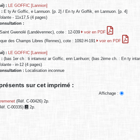
sé) :
LE GOFFIC [Lannion]
) :
E ty Ar Goffic, e Lannuon. [p. 2] / En ty Ar Goffik, en Lannuon. [p. 4]
Volante - 11x17,5 (4 pages)
onsultation :
Saint Gwenolé (Landévennec), cote : 12-039
voir en PDF
hèque des Champs Libres (Rennes), cote : 1092-H-191
voir en PDF
sé) :
LE GOFFIC [Lannion]
) :
(bas 1er ch : ti intanvez ar Goffic, enn Lanhuon; (bas 2ème ch. : En ty int
Volante - in-12 (4 pages)
consultation :
Localisation inconnue
présents sur cet imprimé :
Affichage :
tremenet
(Réf. C-00426) 2p.
Réf. C-00335)
2p.