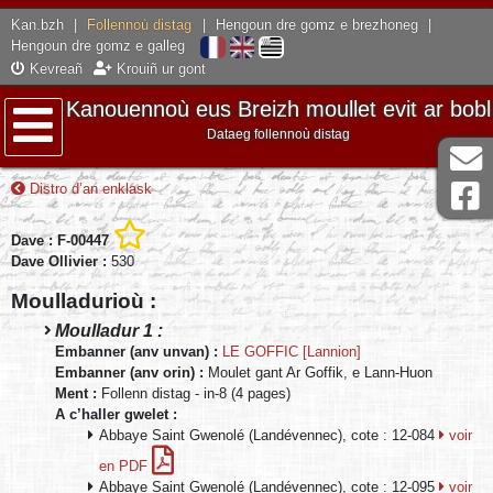
Kan.bzh
|
Follennoù distag
|
Hengoun dre gomz e brezhoneg
|
Hengoun dre gomz e galleg
Kevreañ
Krouiñ ur gont
Kanouennoù eus Breizh moullet evit ar bobl
Dataeg follennoù distag
Lañser
Distro d’an enklask
Dave : F-00447
Dave Ollivier :
530
Moulladurioù :
Moulladur 1 :
Embanner (anv unvan) :
LE GOFFIC [Lannion]
Embanner (anv orin) :
Moulet gant Ar Goffik, e Lann-Huon
Ment :
Follenn distag - in-8 (4 pages)
A c’haller gwelet :
Abbaye Saint Gwenolé (Landévennec), cote : 12-084
voir
en PDF
Abbaye Saint Gwenolé (Landévennec), cote : 12-095
voir