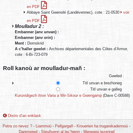
en PDF
Abbaye Saint Gwenolé (Landévennec), cote : 21-0530
voir
en PDF
Moulladur 2 :
Embanner (anv unvan) :
Embanner (anv orin) :
Ment :
Dornskrid
A c’haller gwelet :
Archives départementales des Côtes d’Armor,
cote : 6-Bi-723-079
Roll kanoù ar moulladur-mañ :
Gweled :
Titl unvan e brezhoneg
Titl unvan e galleg
Kurunidigezh Itron Varia a Wir-Sikour e Gwengamp
(Dave C-00588)
Distro d’an enklask
Petra zo nevez ?
-
Liammoù
-
Pellgargañ
-
Krouerien ha trugarekadennoù
-
Darempred
-
Steuñvenn al lec’hienn
-
Menegoù lezennel