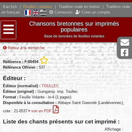
Kan.bzh
|
Feuilles volantes
|
Tradition orale en breton
|
Tradition orale
en français
Connexion
Créer un compte
Chansons bretonnes sur imprimés
populaires
Base de données de feuilles volantes
Menu
Retour à la recherche
Référence : F-00454
Référence Ollivier :
537
Éditeur :
Éditeur (normalisé) :
TOULLEC
Éditeur (originel) :
Guingamp. imp. Toullec
Format :
Feuille Volante - in-4 (1 pages)
Disponible à la consultation :
Abbaye Saint Gwenolé (Landévennec),
cote : 21-0537
voir en PDF
Liste des chants présents sur cet imprimé :
Affichage :