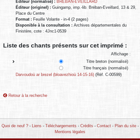
Éditeur (normalisé) :
BRÉBAN-EVEILLARD
Éditeur (originel) :
Guingamp, imp.-lib. Bréban-Eveillard, 13 & 29,
Place du Centre
Format :
Feuille Volante - in-4 (2 pages)
Disponible à la consultation :
Archives départementales du
Finistère, cote : 4Jnc1-0539
Liste des chants présents sur cet imprimé :
Affichage :
Titre breton (normalisé)
Titre français (normalisé)
Darvoudoù ar brezel (bloavezhioù 14-15-16)
(Réf. C-00599)
Retour à la recherche
Quoi de neuf ?
-
Liens
-
Téléchargements
-
Crédits
-
Contact
-
Plan du site
-
Mentions légales