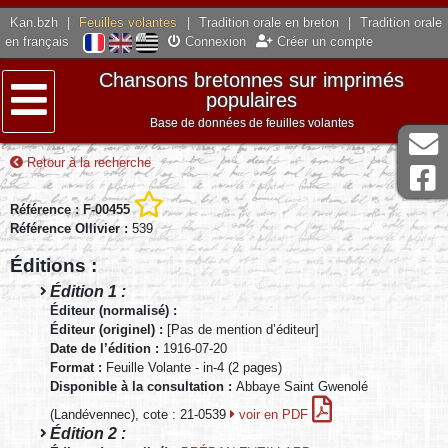
Kan.bzh
|
Feuilles volantes
|
Tradition orale en breton
|
Tradition orale
en français
Connexion
Créer un compte
Chansons bretonnes sur imprimés
populaires
Base de données de feuilles volantes
Menu
Retour à la recherche
Référence : F-00455
Référence Ollivier :
539
Éditions :
Édition 1 :
Éditeur (normalisé) :
Éditeur (originel) :
[Pas de mention d’éditeur]
Date de l’édition :
1916-07-20
Format :
Feuille Volante - in-4 (2 pages)
Disponible à la consultation :
Abbaye Saint Gwenolé
(Landévennec), cote : 21-0539
voir en PDF
Édition 2 :