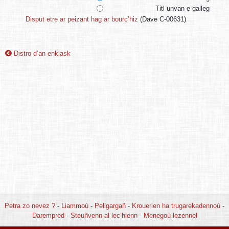
Titl unvan e galleg
Disput etre ar peizant hag ar bourc’hiz
(Dave C-00631)
Distro d’an enklask
Petra zo nevez ?
-
Liammoù
-
Pellgargañ
-
Krouerien ha trugarekadennoù
-
Darempred
-
Steuñvenn al lec’hienn
-
Menegoù lezennel