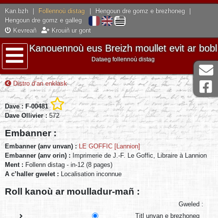
Kan.bzh
|
Follennoù distag
|
Hengoun dre gomz e brezhoneg
|
Hengoun dre gomz e galleg
Kevreañ
Krouiñ ur gont
Kanouennoù eus Breizh moullet evit ar bobl
Dataeg follennoù distag
Lañser
Distro d’an enklask
Dave : F-00481
Dave Ollivier :
572
Embanner :
Embanner (anv unvan) :
LE GOFFIC [Lannion]
Embanner (anv orin) :
Imprimerie de J.-F. Le Goffic, Libraire à Lannion
Ment :
Follenn distag - in-12 (8 pages)
A c’haller gwelet :
Localisation inconnue
Roll kanoù ar moulladur-mañ :
Gweled :
Titl unvan e brezhoneg