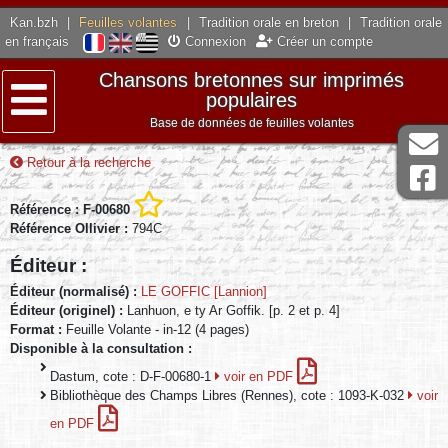
Kan.bzh
|
Feuilles volantes
|
Tradition orale en breton
|
Tradition orale
en français
Connexion
Créer un compte
Chansons bretonnes sur imprimés
populaires
Base de données de feuilles volantes
Menu
Retour à la recherche
Référence : F-00680
Référence Ollivier :
794C
Éditeur :
Éditeur (normalisé) :
LE GOFFIC [Lannion]
Éditeur (originel) :
Lanhuon, e ty Ar Goffik. [p. 2 et p. 4]
Format :
Feuille Volante - in-12 (4 pages)
Disponible à la consultation :
Dastum, cote : D-F-00680-1
voir en PDF
Bibliothèque des Champs Libres (Rennes), cote : 1093-K-032
voir
en PDF