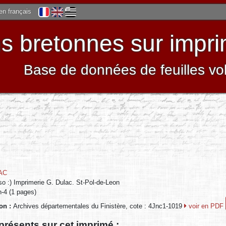
 en français
 bretonnes sur impri
Base de données de feuilles vo
AC
so :) Imprimerie G. Dulac. St-Pol-de-Leon
in-4 (1 pages)
ion :
Archives départementales du Finistère, cote : 4Jnc1-1019
voir en PDF
présents sur cet imprimé :