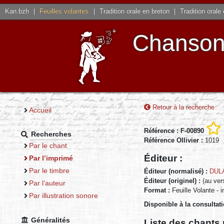
Kan.bzh
|
Feuilles volantes
|
Tradition orale en breton
|
Tradition orale
Chansons
Retour à la recherche
Accueil
Référence : F-00890
Recherches
Référence Ollivier :
1019
Par le chant
Éditeur :
Par l’imprimé
Par le timbre
Éditeur (normalisé) :
DUL
Éditeur (originel) :
(au ver
Par l’auteur
Format :
Feuille Volante - 
Par illustration sonore
Disponible à la consultat
Généralités
Liste des chants 