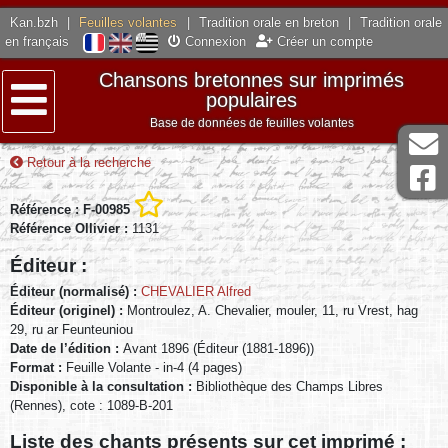
Kan.bzh
|
Feuilles volantes
|
Tradition orale en breton
|
Tradition orale
en français
Connexion
Créer un compte
Chansons bretonnes sur imprimés
populaires
Base de données de feuilles volantes
Menu
Retour à la recherche
Référence : F-00985
Référence Ollivier :
1131
Éditeur :
Éditeur (normalisé) :
CHEVALIER Alfred
Éditeur (originel) :
Montroulez, A. Chevalier, mouler, 11, ru Vrest, hag
29, ru ar Feunteuniou
Date de l’édition :
Avant 1896 (Éditeur (1881-1896))
Format :
Feuille Volante - in-4 (4 pages)
Disponible à la consultation :
Bibliothèque des Champs Libres
(Rennes), cote : 1089-B-201
Liste des chants présents sur cet imprimé :