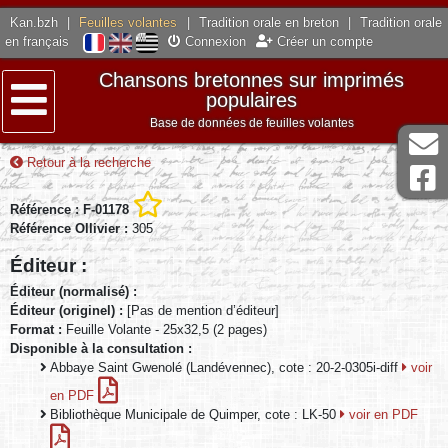
Kan.bzh
|
Feuilles volantes
|
Tradition orale en breton
|
Tradition orale
en français
Connexion
Créer un compte
Chansons bretonnes sur imprimés
populaires
Base de données de feuilles volantes
Menu
Retour à la recherche
Référence : F-01178
Référence Ollivier :
305
Éditeur :
Éditeur (normalisé) :
Éditeur (originel) :
[Pas de mention d’éditeur]
Format :
Feuille Volante - 25x32,5 (2 pages)
Disponible à la consultation :
Abbaye Saint Gwenolé (Landévennec), cote : 20-2-0305i-diff
voir
en PDF
Bibliothèque Municipale de Quimper, cote : LK-50
voir en PDF