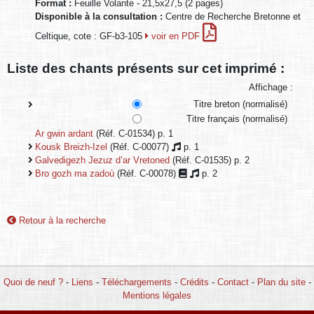
Format :
Feuille Volante - 21,5x27,5 (2 pages)
Disponible à la consultation :
Centre de Recherche Bretonne et
Celtique, cote : GF-b3-105
voir en PDF
Liste des chants présents sur cet imprimé :
Affichage :
Titre breton (normalisé)
Titre français (normalisé)
Ar gwin ardant
(Réf. C-01534) p. 1
Kousk Breizh-Izel
(Réf. C-00077)
p. 1
Galvedigezh Jezuz d’ar Vretoned
(Réf. C-01535) p. 2
Bro gozh ma zadoù
(Réf. C-00078)
p. 2
Retour à la recherche
Quoi de neuf ?
-
Liens
-
Téléchargements
-
Crédits
-
Contact
-
Plan du site
-
Mentions légales