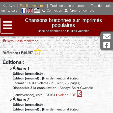
Kan.bzh
|
Feuilles volantes
|
Tradition orale en breton
|
Tradition orale
en français
Connexion
Créer un compte
Chansons bretonnes sur imprimés
populaires
Base de données de feuilles volantes
Menu
Retour à la recherche
Référence : F-01257
Éditions :
Édition 1 :
Éditeur (normalisé) :
Éditeur (originel) :
[Pas de mention d’éditeur]
Format :
Feuille Volante - 21,5x27,5 (2 pages)
Disponible à la consultation :
Abbaye Saint Gwenolé
(Landévennec), cote : 23-061
voir en PDF
Édition 2 :
Éditeur (normalisé) :
Éditeur (originel) :
[Pas de mention d’éditeur]