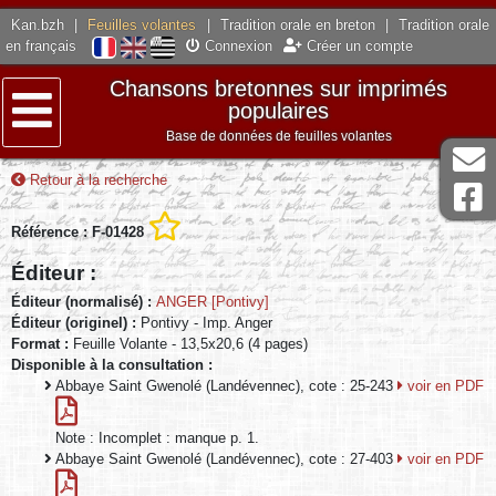
Kan.bzh
|
Feuilles volantes
|
Tradition orale en breton
|
Tradition orale
en français
Connexion
Créer un compte
Chansons bretonnes sur imprimés
populaires
Base de données de feuilles volantes
Menu
Retour à la recherche
Référence : F-01428
Éditeur :
Éditeur (normalisé) :
ANGER [Pontivy]
Éditeur (originel) :
Pontivy - Imp. Anger
Format :
Feuille Volante - 13,5x20,6 (4 pages)
Disponible à la consultation :
Abbaye Saint Gwenolé (Landévennec), cote : 25-243
voir en PDF
Note : Incomplet : manque p. 1.
Abbaye Saint Gwenolé (Landévennec), cote : 27-403
voir en PDF