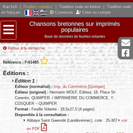
Kan.bzh
|
Feuilles volantes
|
Tradition orale en breton
|
Tradition orale
en français
Connexion
Créer un compte
Chansons bretonnes sur imprimés
populaires
Base de données de feuilles volantes
Menu
Retour à la recherche
Référence : F-01485
Éditions :
Édition 1 :
Éditeur (normalisé) :
Imp. du Commerce [Quimper]
Éditeur (originel) :
Hermann WOLF, Editeur, 18, Place St-
Corentin, QUIMPER. / IMPRIMERIE DU COMMERCE, Y.
COSQUER – QUIMPER
Format :
Feuille Volante - 18,5x27,5 (4 pages)
Disponible à la consultation :
Abbaye Saint Gwenolé (Landévennec), cote : 25-307
voir
en PDF