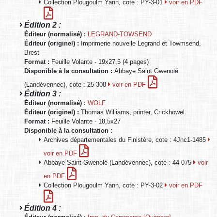
Collection Plougoulm Yann, cote : PY-3-01
voir en PDF
Édition 2 :
Éditeur (normalisé) :
LEGRAND-TOWSEND
Éditeur (originel) :
Imprimerie nouvelle Legrand et Towmsend,
Brest
Format :
Feuille Volante - 19x27,5 (4 pages)
Disponible à la consultation :
Abbaye Saint Gwenolé
(Landévennec), cote : 25-308
voir en PDF
Édition 3 :
Éditeur (normalisé) :
WOLF
Éditeur (originel) :
Thomas Williams, printer, Crickhowel
Format :
Feuille Volante - 18,5x27
Disponible à la consultation :
Archives départementales du Finistère, cote : 4Jnc1-1485
voir en PDF
Abbaye Saint Gwenolé (Landévennec), cote : 44-075
voir
en PDF
Collection Plougoulm Yann, cote : PY-3-02
voir en PDF
Édition 4 :