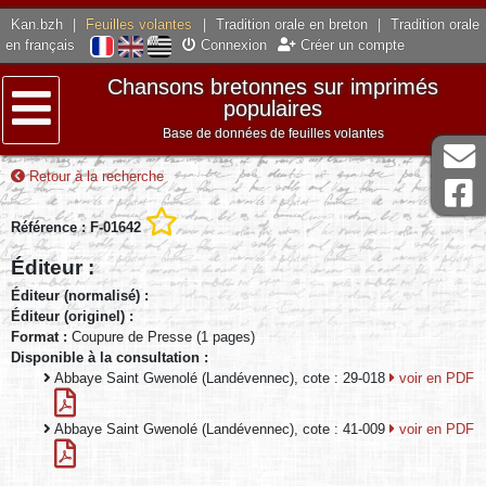
Kan.bzh
|
Feuilles volantes
|
Tradition orale en breton
|
Tradition orale
en français
Connexion
Créer un compte
Chansons bretonnes sur imprimés
populaires
Base de données de feuilles volantes
Menu
Retour à la recherche
Référence : F-01642
Éditeur :
Éditeur (normalisé) :
Éditeur (originel) :
Format :
Coupure de Presse (1 pages)
Disponible à la consultation :
Abbaye Saint Gwenolé (Landévennec), cote : 29-018
voir en PDF
Abbaye Saint Gwenolé (Landévennec), cote : 41-009
voir en PDF