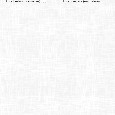
Titre breton (normalisé)
Titre français (normalisé)