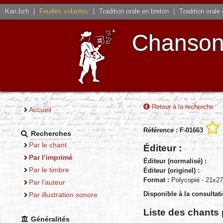
Kan.bzh
|
Feuilles volantes
|
Tradition orale en breton
|
Tradition orale
Chansons
Retour à la recherche
Accueil
Référence : F-01663
Recherches
Par le chant
Éditeur :
Par l’imprimé
Éditeur (normalisé) :
Par le timbre
Éditeur (originel) :
Format :
Polycopié - 21x27
Par l’auteur
Disponible à la consultat
Par illustration sonore
Liste des chants 
Généralités