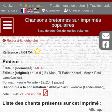
Kan.bzh
|
Feuilles volantes
|
Tradition orale en breton
|
Tradition orale
en français
Connexion
Créer un compte
Chansons bretonnes sur imprimés
populaires
Base de données de feuilles volantes
Menu
Retour à la recherche
Référence : F-01754
Éditeur :
Éditeur (normalisé) :
MOAL
Éditeur (originel) :
s.l.n.d.( Ifik Moal, Ti Pabor Kastell, Menez-Paul,
Lambézellec)
Format :
Feuille Volante - 19x28 (1 pages)
Disponible à la consultation :
Abbaye Saint Gwenolé (Landévennec),
cote : 32-012
voir en PDF
Liste des chants présents sur cet imprimé :
Affichage :