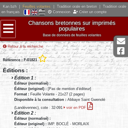
Kan.bzh
|
Feuilles volantes
|
Tradition orale en breton
|
Tradition orale
en français
Connexion
Créer un compte
Chansons bretonnes sur imprimés
populaires
Base de données de feuilles volantes
Menu
Retour à la recherche
Référence : F-01821
Éditions :
Édition 1 :
Éditeur (normalisé) :
Éditeur (originel) :
[Pas de mention d’éditeur]
Format :
Feuille Volante - 21x27 (2 pages)
Disponible à la consultation :
Abbaye Saint Gwenolé
(Landévennec), cote : 32-091
voir en PDF
Édition 2 :
Éditeur (normalisé) :
Éditeur (originel) :
IMP. BOCLÉ - MORLAIX