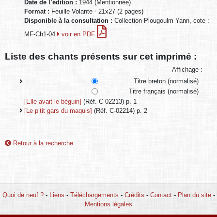
Date de l’édition :
1944 (Mentionnée)
Format :
Feuille Volante - 21x27 (2 pages)
Disponible à la consultation :
Collection Plougoulm Yann, cote :
MF-Ch1-04
voir en PDF
Liste des chants présents sur cet imprimé :
Affichage :
Titre breton (normalisé)
Titre français (normalisé)
[Elle avait le béguin]
(Réf. C-02213) p. 1
[Le p’tit gars du maquis]
(Réf. C-02214) p. 2
Retour à la recherche
Quoi de neuf ?
-
Liens
-
Téléchargements
-
Crédits
-
Contact
-
Plan du site
-
Mentions légales