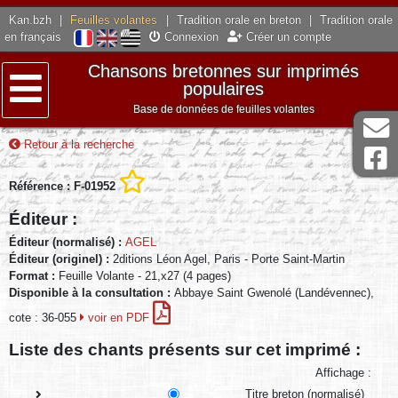
Kan.bzh
|
Feuilles volantes
|
Tradition orale en breton
|
Tradition orale
en français
Connexion
Créer un compte
Chansons bretonnes sur imprimés
populaires
Base de données de feuilles volantes
Menu
Retour à la recherche
Référence : F-01952
Éditeur :
Éditeur (normalisé) :
AGEL
Éditeur (originel) :
2ditions Léon Agel, Paris - Porte Saint-Martin
Format :
Feuille Volante - 21,x27 (4 pages)
Disponible à la consultation :
Abbaye Saint Gwenolé (Landévennec),
cote : 36-055
voir en PDF
Liste des chants présents sur cet imprimé :
Affichage :
Titre breton (normalisé)