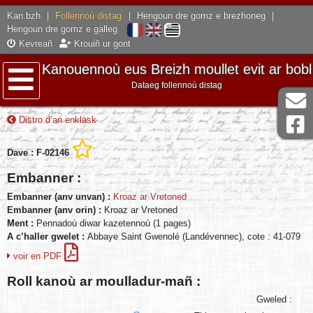
Kan.bzh
|
Follennoù distag
|
Hengoun dre gomz e brezhoneg
|
Hengoun dre gomz e galleg
Kevreañ
Krouiñ ur gont
Kanouennoù eus Breizh moullet evit ar bobl
Dataeg follennoù distag
Lañser
Distro d’an enklask
Dave : F-02146
Embanner :
Embanner (anv unvan) :
Kroaz ar Vretoned
Embanner (anv orin) :
Kroaz ar Vretoned
Ment :
Pennadoù diwar kazetennoù (1 pages)
A c’haller gwelet :
Abbaye Saint Gwenolé (Landévennec), cote : 41-079
voir en PDF
Roll kanoù ar moulladur-mañ :
Gweled :