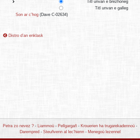
Titl unvan e brezhoneg
Titl unvan e galleg
Son ar c’hog
(Dave C-02634)
Distro d’an enklask
Petra zo nevez ?
-
Liammoù
-
Pellgargañ
-
Krouerien ha trugarekadennoù
-
Darempred
-
Steuñvenn al lec’hienn
-
Menegoù lezennel