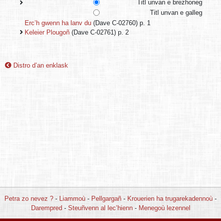
Titl unvan e brezhoneg
Titl unvan e galleg
Erc’h gwenn ha lanv du
(Dave C-02760) p. 1
Keleier Plougoñ
(Dave C-02761) p. 2
Distro d’an enklask
Petra zo nevez ?
-
Liammoù
-
Pellgargañ
-
Krouerien ha trugarekadennoù
-
Darempred
-
Steuñvenn al lec’hienn
-
Menegoù lezennel