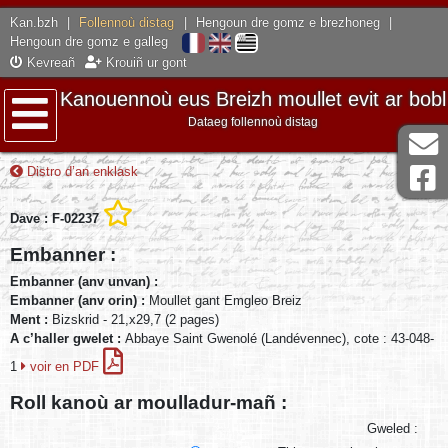
Kan.bzh
|
Follennoù distag
|
Hengoun dre gomz e brezhoneg
|
Hengoun dre gomz e galleg
Kevreañ
Krouiñ ur gont
Kanouennoù eus Breizh moullet evit ar bobl
Dataeg follennoù distag
Lañser
Distro d’an enklask
Dave : F-02237
Embanner :
Embanner (anv unvan) :
Embanner (anv orin) :
Moullet gant Emgleo Breiz
Ment :
Bizskrid - 21,x29,7 (2 pages)
A c’haller gwelet :
Abbaye Saint Gwenolé (Landévennec), cote : 43-048-
1
voir en PDF
Roll kanoù ar moulladur-mañ :
Gweled :