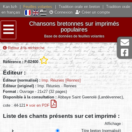
Kan.bzh
|
Feuilles volantes
|
Tradition orale en breton
|
Tradition orale
en français
Connexion
Créer un compte
Chansons bretonnes sur imprimés
populaires
Base de données de feuilles volantes
Menu
Retour à la recherche
Référence : F-02400
Éditeur :
Éditeur (normalisé) :
Imp. Réunies [Rennes]
Éditeur (originel) :
Imp. Réunies - Rennes
Format :
Ouvrage - 21x27 (32 pages)
Disponible à la consultation :
Abbaye Saint Gwenolé (Landévennec),
cote : 44-121
voir en PDF
Liste des chants présents sur cet imprimé :
Affichage :
Titre breton (normalisé)