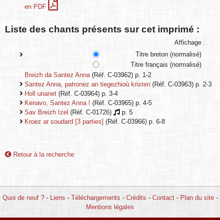
en PDF
Liste des chants présents sur cet imprimé :
Affichage :
Titre breton (normalisé)
Titre français (normalisé)
Breizh da Santez Anna
(Réf. C-03962) p. 1-2
Santez Anna, patronez an tiegezhioù kristen
(Réf. C-03963) p. 2-3
Holl unanet
(Réf. C-03964) p. 3-4
Kenavo, Santez Anna !
(Réf. C-03965) p. 4-5
Sav Breizh Izel
(Réf. C-01726)
p. 5
Kroez ar soudard [3 parties]
(Réf. C-03966) p. 6-8
Retour à la recherche
Quoi de neuf ?
-
Liens
-
Téléchargements
-
Crédits
-
Contact
-
Plan du site
-
Mentions légales