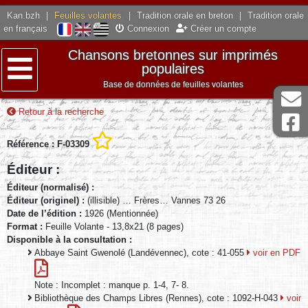
Kan.bzh
|
Feuilles volantes
|
Tradition orale en breton
|
Tradition orale
en français
Connexion
Créer un compte
Chansons bretonnes sur imprimés
populaires
Base de données de feuilles volantes
Menu
Retour à la recherche
Référence : F-03309
Éditeur :
Éditeur (normalisé) :
Éditeur (originel) :
(illisible) … Frères… Vannes 73 26
Date de l’édition :
1926 (Mentionnée)
Format :
Feuille Volante - 13,8x21 (8 pages)
Disponible à la consultation :
Abbaye Saint Gwenolé (Landévennec), cote : 41-055
voir en PDF
Note : Incomplet : manque p. 1-4, 7- 8.
Bibliothèque des Champs Libres (Rennes), cote : 1092-H-043
voir