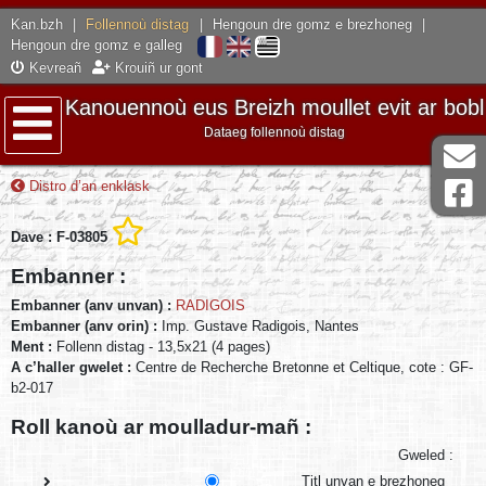
Kan.bzh
|
Follennoù distag
|
Hengoun dre gomz e brezhoneg
|
Hengoun dre gomz e galleg
Kevreañ
Krouiñ ur gont
Kanouennoù eus Breizh moullet evit ar bobl
Dataeg follennoù distag
Lañser
Distro d’an enklask
Dave : F-03805
Embanner :
Embanner (anv unvan) :
RADIGOIS
Embanner (anv orin) :
Imp. Gustave Radigois, Nantes
Ment :
Follenn distag - 13,5x21 (4 pages)
A c’haller gwelet :
Centre de Recherche Bretonne et Celtique, cote : GF-
b2-017
Roll kanoù ar moulladur-mañ :
Gweled :
Titl unvan e brezhoneg