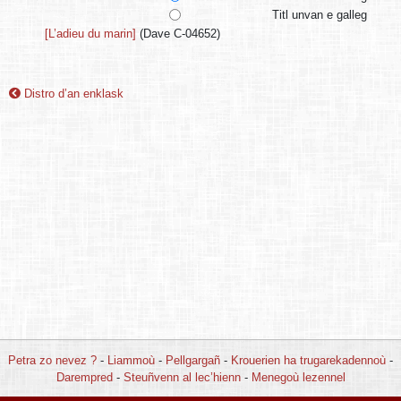
Titl unvan e galleg
[L’adieu du marin]
(Dave C-04652)
Distro d’an enklask
Petra zo nevez ?
-
Liammoù
-
Pellgargañ
-
Krouerien ha trugarekadennoù
-
Darempred
-
Steuñvenn al lec’hienn
-
Menegoù lezennel