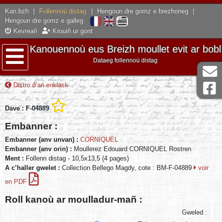
Kan.bzh
|
Follennoù distag
|
Hengoun dre gomz e brezhoneg
|
Hengoun dre gomz e galleg
Kevreañ
Krouiñ ur gont
Kanouennoù eus Breizh moullet evit ar bobl
Dataeg follennoù distag
Lañser
Distro d’an enklask
Dave : F-04889
Embanner :
Embanner (anv unvan) :
CORNIQUEL
Embanner (anv orin) :
Moullerez Edouard CORNIQUEL Rostren
Ment :
Follenn distag - 10,5x13,5 (4 pages)
A c’haller gwelet :
Collection Bellego Magdy, cote : BM-F-04889
voir
en PDF
Roll kanoù ar moulladur-mañ :
Gweled :