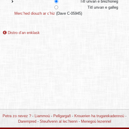
Titl unvan e brezhoneg
Titl unvan e galleg
Merc’hed diouzh ar c’hiz
(Dave C-05945)
Distro d’an enklask
Petra zo nevez ?
-
Liammoù
-
Pellgargañ
-
Krouerien ha trugarekadennoù
-
Darempred
-
Steuñvenn al lec’hienn
-
Menegoù lezennel