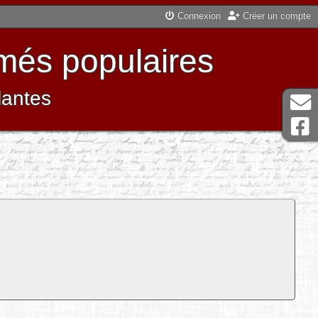
Connexion
Créer un compte
més populaires
lantes