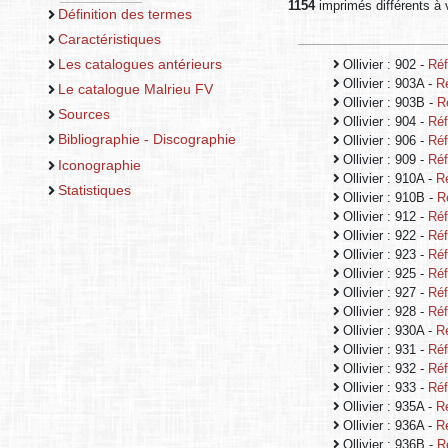
1154
imprimés différents à v
Définition des termes
Caractéristiques
Les catalogues antérieurs
Ollivier : 902 -
Réf
Ollivier : 903A -
R
Le catalogue Malrieu FV
Ollivier : 903B -
R
Sources
Ollivier : 904 -
Réf
Bibliographie - Discographie
Ollivier : 906 -
Réf
Ollivier : 909 -
Réf
Iconographie
Ollivier : 910A -
R
Statistiques
Ollivier : 910B -
R
Ollivier : 912 -
Réf
Ollivier : 922 -
Réf
Ollivier : 923 -
Réf
Ollivier : 925 -
Réf
Ollivier : 927 -
Réf
Ollivier : 928 -
Réf
Ollivier : 930A -
R
Ollivier : 931 -
Réf
Ollivier : 932 -
Réf
Ollivier : 933 -
Réf
Ollivier : 935A -
R
Ollivier : 936A -
R
Ollivier : 936B -
R