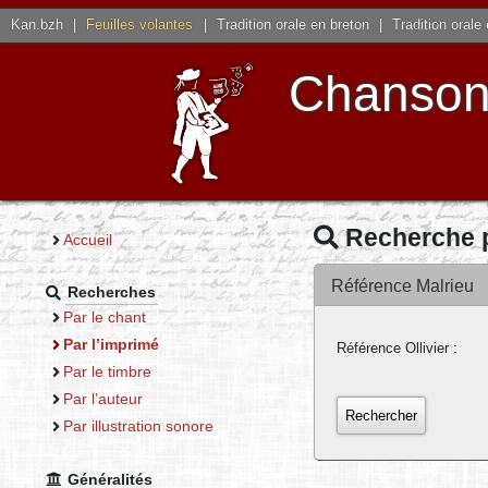
Kan.bzh
|
Feuilles volantes
|
Tradition orale en breton
|
Tradition orale
Chansons
Recherche 
Accueil
Référence Malrieu
Recherches
Par le chant
Par l’imprimé
Référence Ollivier :
Par le timbre
Par l’auteur
Par illustration sonore
Généralités