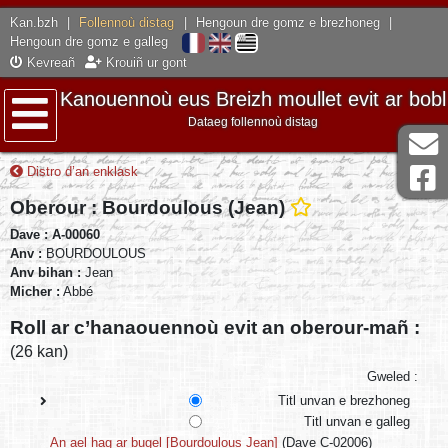
Kan.bzh
|
Follennoù distag
|
Hengoun dre gomz e brezhoneg
|
Hengoun dre gomz e galleg
Kevreañ
Krouiñ ur gont
Kanouennoù eus Breizh moullet evit ar bobl
Dataeg follennoù distag
Lañser
Distro d’an enklask
Oberour : Bourdoulous (Jean)
Dave : A-00060
Anv :
BOURDOULOUS
Anv bihan :
Jean
Micher :
Abbé
Roll ar c’hanaouennoù evit an oberour-mañ :
(26 kan)
Gweled :
Titl unvan e brezhoneg
Titl unvan e galleg
An ael hag ar bugel [Bourdoulous Jean]
(Dave C-02006)