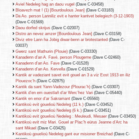
Aviel Nedeleg hag an daou vugel
(Dave C-03458)
Bloavezh mat ! (1) [Bourdoulous Jean]
(Dave C-03183)
Da Ao. person Lanniliz evit e hanter kantvet belegiezh (3-12-1903)
(Dave C-01569)
Daou dorfed skrijus
(Dave C-02007)
Distro an nevez amzer [Bourdoulous Jean]
(Dave C-03158)
Diviz etre Lann ha Jobig diwar-benn ar brotestanted
(Dave C-
03037)
Gwerz sant Mathurin (Plouie)
(Dave C-03330)
Kanadenn d’an A. Favé, person Plougerne
(Dave C-02460)
Kanadenn d’an Ao. Fave
(Dave C-01528)
Kanadenn d’an Ao. Kervella
(Dave C-01529)
Kantik ar vadeziant savet evit gouel an 3 a viz Eost 1913 en iliz
Plouezoc’h
(Dave C-02875)
Kantik da sant Yann-Vadezour (Plourac’h)
(Dave C-03307)
Kantik d’en em ouestlañ d’ar Werc’hez Vari
(Dave C-05440)
Kantik en enor d’ar Sakramant
(Dave C-05560)
Kantikoù evit gouelioù Nedeleg (11 k.)
(Dave C-03452)
Kantikoù evit gouelioù Nedeleg (6 k.)
(Dave C-03451)
Kantikoù evit gouelioù Nedeleg : Meuleudi, Mesaer
(Dave C-03450)
Kantikoù evit miz Mari. Gouel ar Plac’h eürus Jeanne d’Arc ha
sant Mikael
(Dave C-03425)
Kantikoù gouelioù Nedeleg gant eur misioner Breizhad
(Dave C-