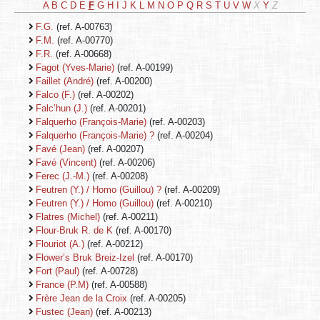
A
B
C
D
E
F
G
H
I
J
K
L
M
N
O
P
Q
R
S
T
U
V
W
X
Y
Z
F.G.
(ref. A-00763)
F.M.
(ref. A-00770)
F.R.
(ref. A-00668)
Fagot (Yves-Marie)
(ref. A-00199)
Faillet (André)
(ref. A-00200)
Falco (F.)
(ref. A-00202)
Falc’hun (J.)
(ref. A-00201)
Falquerho (François-Marie)
(ref. A-00203)
Falquerho (François-Marie) ?
(ref. A-00204)
Favé (Jean)
(ref. A-00207)
Favé (Vincent)
(ref. A-00206)
Ferec (J.-M.)
(ref. A-00208)
Feutren (Y.) / Homo (Guillou) ?
(ref. A-00209)
Feutren (Y.) / Homo (Guillou)
(ref. A-00210)
Flatres (Michel)
(ref. A-00211)
Flour-Bruk R. de K
(ref. A-00170)
Flouriot (A.)
(ref. A-00212)
Flower’s Bruk Breiz-Izel
(ref. A-00170)
Fort (Paul)
(ref. A-00728)
France (P.M)
(ref. A-00588)
Frère Jean de la Croix
(ref. A-00205)
Fustec (Jean)
(ref. A-00213)