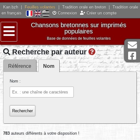
Kan.bzh
|
Feuilles volantes
|
Tradition orale en breton
|
Tradition orale
en français
Connexion
Créer un compte
Chansons bretonnes sur imprimés
populaires
Base de données de feuilles volantes
Menu
Recherche par auteur
Référence
Nom
Nom :
783
auteurs différents à votre disposition !