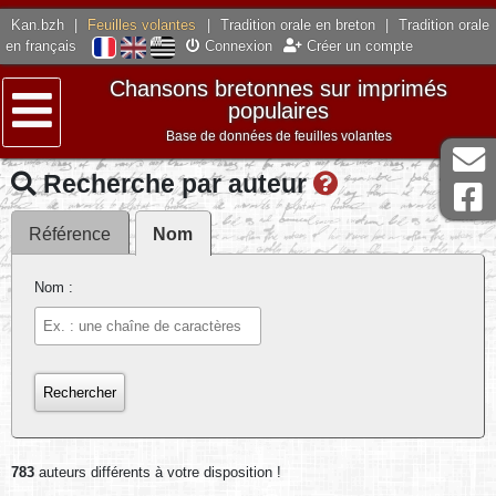
Kan.bzh
|
Feuilles volantes
|
Tradition orale en breton
|
Tradition orale
en français
Connexion
Créer un compte
Chansons bretonnes sur imprimés
populaires
Base de données de feuilles volantes
Menu
Recherche par auteur
Référence
Nom
Nom :
783
auteurs différents à votre disposition !