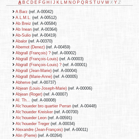
A
B
C
D
E
F
G
H
I
J
K
L
M
N
O
P
Q
R
S
T
U
V
W
X
Y
Z
A Barz
(ref. A-00042)
A.L.M.L.
(ref. A-00512)
Ab Breiz
(ref. A-00584)
Ab Inean
(ref. A-00364)
Ab-Sulio
(ref. A-00419)
Abalor
(ref. A-00370)
Abernot (Denez)
(ref. A-00459)
Abgrall (François) ?
(ref. A-00002)
Abgrall (François-Louis)
(ref. A-00003)
Abgrall (François-Louis) ?
(ref. A-00001)
Abgrall (Jean-Marie)
(ref. A-00004)
Abgrall (Marie-Anne)
(ref. A-00005)
Abherve
(ref. A-00737)
Abjean (Louis-Joseph-Marie)
(ref. A-00006)
Abjean (Roger)
(ref. A-00007)
Al. Th…
(ref. A-00008)
Alc’houeder bro quartier Perran
(ref. A-00448)
Alc’houeder Kreisker
(ref. A-00700)
Alc’houeder Leon
(ref. A-00591)
Alc’houeder Treger
(ref. A-00034)
Alexandre (Jean-François)
(ref. A-00011)
Alin (Pierre)
(ref. A-00264)