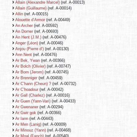
Allain (Alexandre Marcel)
(ref. A-00013)
Allain (Guillaume)
(ref. A-00014)
Allin
(ref. A-00015)
Alouette d’Armor
(ref. A-00449)
An Archer
(ref. A-00592)
An Dorner
(ref. A-00693)
An Hent (J.M.)
(ref. A-00476)
Anger (Léon)
(ref. A-00046)
Anjou (Pierre d’)
(ref. A-00130)
Ann Nent
(ref. A-00476)
Ar Bek, Ywan
(ref. A-00366)
Ar Bolch (Olivier)
(ref. A-00747)
Ar Born (Jerom)
(ref. A-00745)
Ar Brenniger
(ref. A-00459)
Ar C’hann (Cheun) ?
(ref. A-00732)
Ar C’hoadour
(ref. A-00042)
Ar Gall (Charlez)
(ref. A-00016)
Ar Guen (Yann-Vari)
(ref. A-00433)
Ar Gwenaner
(ref. A-00294)
Ar Gwir gok
(ref. A-00366)
Ar Iann
(ref. A-00443)
Ar Men (Lanig)
(ref. A-00009)
Ar Minouz (Yann)
(ref. A-00468)
Ar Moal (Fanch)
(ref. A-00540)