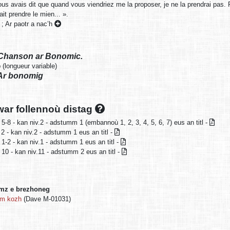
ous avais dit que quand vous viendriez me la proposer, je ne la prendrai p
it prendre le mien... ».
;
Ar paotr a nac’h
Chanson ar Bonomic.
 (longueur variable)
Ar bonomig
ar follennoù distag
 5-8 - kan niv.2 - adstumm 1 (embannoù 1, 2, 3, 4, 5, 6, 7) eus an titl -
 2 - kan niv.2 - adstumm 1 eus an titl -
 1-2 - kan niv.1 - adstumm 1 eus an titl -
 10 - kan niv.11 - adstumm 2 eus an titl -
mz e brezhoneg
om kozh
(Dave M-01031)