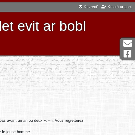
Kevreañ
Krouiñ ur gont
t evit ar bobl
pas avant un an ou deux ». – « Vous regretterez.
r le jeune homme.