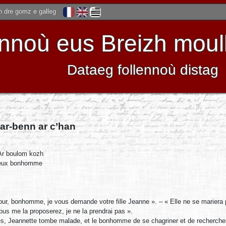
 dre gomz e galleg
noù eus Breizh moulle
Dataeg follennoù distag
ar-benn ar c’han
Ar boulom kozh
ieux bonhomme
our, bonhomme, je vous demande votre fille Jeanne ». – « Elle ne se mariera 
us me la proposerez, je ne la prendrai pas ».
s, Jeannette tombe malade, et le bonhomme de se chagriner et de recherche