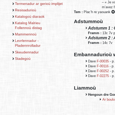
– « Je v
Termenadur ar gerioù implijet
m’avez fa
Resisadurioù
Tem :
Plac’h re yaouank
Katalogoù diaraok
Adstummoù
Katalog Malrieu
Adstumm 1 : 
Follennoù distag
Framm :
13c 7v p
Mammennoù
Adstumm 2 : 
Levrlennadur -
Framm :
14c 7v
Pladennrolladur
Skeudennadur
Embannadurioù w
Stadegoù
Dave
F-00035
- p.
Dave
F-00116
- p.
Dave
F-00252
- p.
Dave
F-02275
- p.
Liammoù
Hengoun dre Go
Ar boul