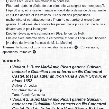
Quintin l’accueille à son retour et la confesse.
Plus tard, après le décès de son père, elle va soigner sa mère jusqu’à
l’âge 30 ans, et refuse le mariage en dépit de la demande de sa famille
et fuit les danses et les veillées. Elle subit des propositions
malhonnête et est attaquée mais l’homme est arrêté et envoyé aux
galères. Et elle résiste à toutes les persécutions puis subit une fausse
dévote venue pour la soigner…
Dieu lui révèle qu’elle va mourir en 1652, le jour de Noël.
Elle est alors enterrée dans la cathédrale et tout le Léon vient l’honorer.
[vie tirée du livre en français de M. La Marche]
Themes:
In honour of ... or in invocation to a saint
;
Conversions,
apparitions, miracles
Variants
Variant 1: Buez Mari-Amiç Picart ganet e Guiclan,
badezet e Guimiliau hac enterret en ilis Cathedral
Castel, tost da auter an Itron Varia a Vouir Sicour, er
bloas 1652
Author:
A. Lédan
Structure:
82c 4v 8p
Tune:
Cantic Genovefa
Variant 2: Buez Mari-Amiç Picart ganet e Guiclan,
badezet en Guimilliau Hac enterret en Ilis Cathedral
Castel, Tost da Auter Itr. V. a Vouir-Sicour, Er bloas