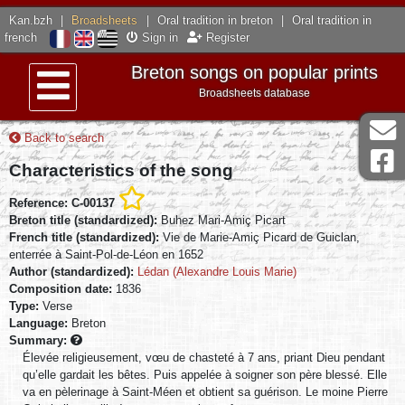
Kan.bzh
|
Broadsheets
|
Oral tradition in breton
|
Oral tradition in
french
Sign in
Register
Breton songs on popular prints
Broadsheets database
Menu
Back to search
Characteristics of the song
Reference: C-00137
Breton title (standardized):
Buhez Mari-Amiç Picart
French title (standardized):
Vie de Marie-Amiç Picard de Guiclan,
enterrée à Saint-Pol-de-Léon en 1652
Author (standardized):
Lédan (Alexandre Louis Marie)
Composition date:
1836
Type:
Verse
Language:
Breton
Summary:
Élevée religieusement, vœu de chasteté à 7 ans, priant Dieu pendant
qu’elle gardait les bêtes. Puis appelée à soigner son père blessé. Elle
va en pèlerinage à Saint-Méen et obtient sa guérison. Le moine Pierre