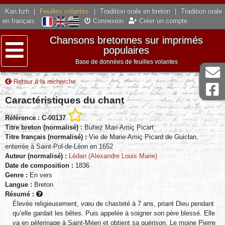
Kan.bzh
|
Feuilles volantes
|
Tradition orale en breton
|
Tradition orale
en français
Connexion
Créer un compte
Chansons bretonnes sur imprimés
populaires
Base de données de feuilles volantes
Menu
Retour à la recherche
Caractéristiques du chant
Référence : C-00137
Titre breton (normalisé) :
Buhez Mari-Amiç Picart
Titre français (normalisé) :
Vie de Marie-Amiç Picard de Guiclan,
enterrée à Saint-Pol-de-Léon en 1652
Auteur (normalisé) :
Lédan (Alexandre Louis Marie)
Date de composition :
1836
Genre :
En vers
Langue :
Breton
Résumé :
Élevée religieusement, vœu de chasteté à 7 ans, priant Dieu pendant
qu’elle gardait les bêtes. Puis appelée à soigner son père blessé. Elle
va en pèlerinage à Saint-Méen et obtient sa guérison. Le moine Pierre