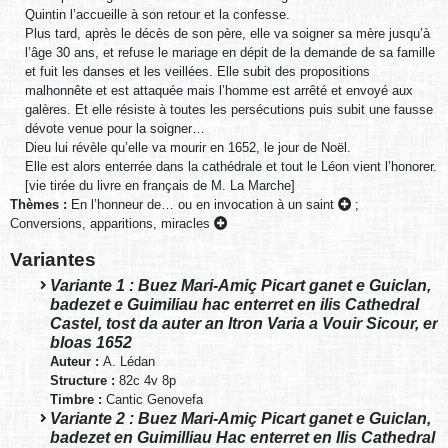
Quintin l’accueille à son retour et la confesse.
Plus tard, après le décès de son père, elle va soigner sa mère jusqu’à
l’âge 30 ans, et refuse le mariage en dépit de la demande de sa famille
et fuit les danses et les veillées. Elle subit des propositions
malhonnête et est attaquée mais l’homme est arrêté et envoyé aux
galères. Et elle résiste à toutes les persécutions puis subit une fausse
dévote venue pour la soigner…
Dieu lui révèle qu’elle va mourir en 1652, le jour de Noël.
Elle est alors enterrée dans la cathédrale et tout le Léon vient l’honorer.
[vie tirée du livre en français de M. La Marche]
Thèmes :
En l’honneur de… ou en invocation à un saint
;
Conversions, apparitions, miracles
Variantes
Variante 1 : Buez Mari-Amiç Picart ganet e Guiclan,
badezet e Guimiliau hac enterret en ilis Cathedral
Castel, tost da auter an Itron Varia a Vouir Sicour, er
bloas 1652
Auteur :
A. Lédan
Structure :
82c 4v 8p
Timbre :
Cantic Genovefa
Variante 2 : Buez Mari-Amiç Picart ganet e Guiclan,
badezet en Guimilliau Hac enterret en Ilis Cathedral