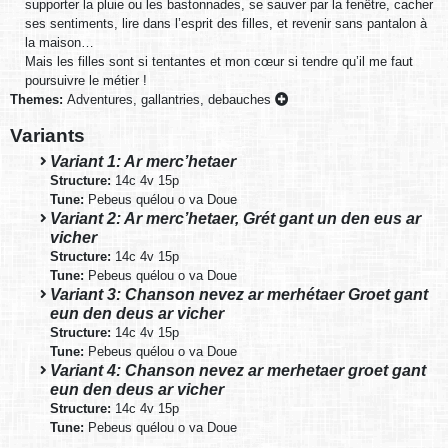
supporter la pluie ou les bastonnades, se sauver par la fenêtre, cacher
ses sentiments, lire dans l’esprit des filles, et revenir sans pantalon à
la maison…
Mais les filles sont si tentantes et mon cœur si tendre qu’il me faut
poursuivre le métier !
Themes:
Adventures, gallantries, debauches
Variants
Variant 1: Ar merc’hetaer
Structure:
14c 4v 15p
Tune:
Pebeus quélou o va Doue
Variant 2: Ar merc’hetaer, Grét gant un den eus ar
vicher
Structure:
14c 4v 15p
Tune:
Pebeus quélou o va Doue
Variant 3: Chanson nevez ar merhétaer Groet gant
eun den deus ar vicher
Structure:
14c 4v 15p
Tune:
Pebeus quélou o va Doue
Variant 4: Chanson nevez ar merhetaer groet gant
eun den deus ar vicher
Structure:
14c 4v 15p
Tune:
Pebeus quélou o va Doue