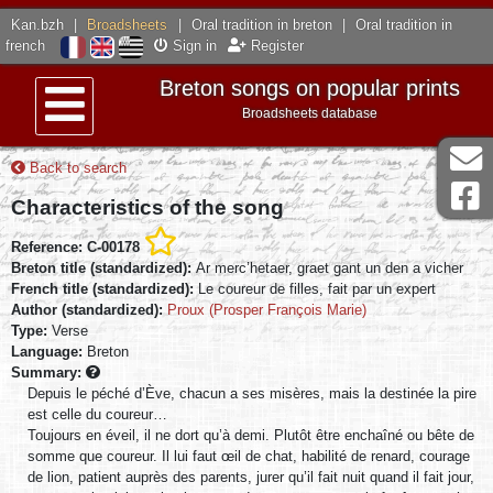
Kan.bzh
|
Broadsheets
|
Oral tradition in breton
|
Oral tradition in
french
Sign in
Register
Breton songs on popular prints
Broadsheets database
Menu
Back to search
Characteristics of the song
Reference: C-00178
Breton title (standardized):
Ar merc’hetaer, graet gant un den a vicher
French title (standardized):
Le coureur de filles, fait par un expert
Author (standardized):
Proux (Prosper François Marie)
Type:
Verse
Language:
Breton
Summary:
Depuis le péché d’Ève, chacun a ses misères, mais la destinée la pire
est celle du coureur…
Toujours en éveil, il ne dort qu’à demi. Plutôt être enchaîné ou bête de
somme que coureur. Il lui faut œil de chat, habilité de renard, courage
de lion, patient auprès des parents, jurer qu’il fait nuit quand il fait jour,