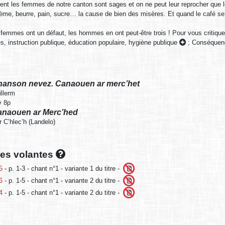
t les femmes de notre canton sont sages et on ne peut leur reprocher que le
ème, beurre, pain, sucre… la cause de bien des misères. Et quand le café se c
 femmes ont un défaut, les hommes en ont peut-être trois ! Pour vous critiq
s, instruction publique, éducation populaire, hygiène publique
;
Conséquenc
Chanson nevez. Canaouen ar merc’het
illerm
v 8p
Canaouen ar Merc’hed
r C’hlec’h (Landelo)
lles volantes
5
- p. 1-3 - chant n°1 - variante 1 du titre -
6
- p. 1-5 - chant n°1 - variante 2 du titre -
4
- p. 1-5 - chant n°1 - variante 2 du titre -