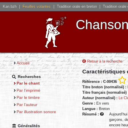
Kan.bzh
|
Feuilles volantes
|
Tradition orale en breton
|
Tradition orale
Chansons
Retour à la recherche
Accueil
Caractéristiques
Recherches
Référence : C-00436
Par le chant
Titre breton (normalisé) :
Par l’imprimé
Titre français (normalisé)
Par le timbre
Auteur (normalisé) :
Le Cl
Genre :
En vers
Par l’auteur
Langue :
Breton
Par illustration sonore
Résumé :
Aujourd’hui
garçons, de
encore heur
Généralités