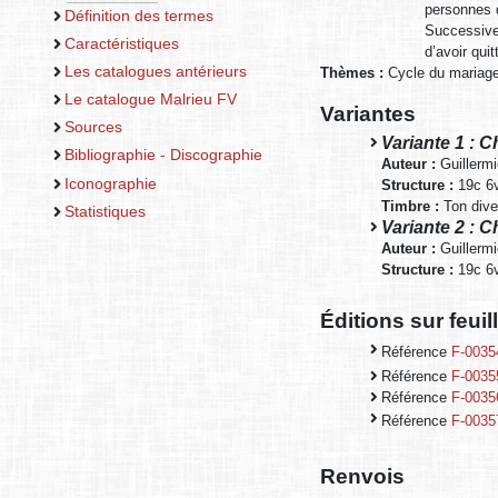
personnes 
Définition des termes
Successive
Caractéristiques
d’avoir qui
Les catalogues antérieurs
Thèmes :
Cycle du mariage
Le catalogue Malrieu FV
Variantes
Sources
Variante 1 : 
Bibliographie - Discographie
Auteur :
Guillerm
Iconographie
Structure :
19c 6v
Timbre :
Ton dive
Statistiques
Variante 2 : 
Auteur :
Guillerm
Structure :
19c 6v
Éditions sur feui
Référence
F-0035
Référence
F-0035
Référence
F-0035
Référence
F-0035
Renvois