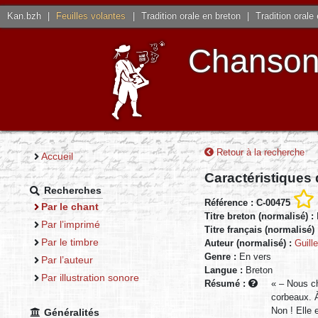
Kan.bzh
|
Feuilles volantes
|
Tradition orale en breton
|
Tradition orale
Chansons
Retour à la recherche
Accueil
Caractéristiques
Recherches
Référence : C-00475
Par le chant
Titre breton (normalisé) :
Par l’imprimé
Titre français (normalisé)
Par le timbre
Auteur (normalisé) :
Guill
Genre :
En vers
Par l’auteur
Langue :
Breton
Par illustration sonore
Résumé :
« – Nous ch
corbeaux. À
Non ! Elle 
Généralités