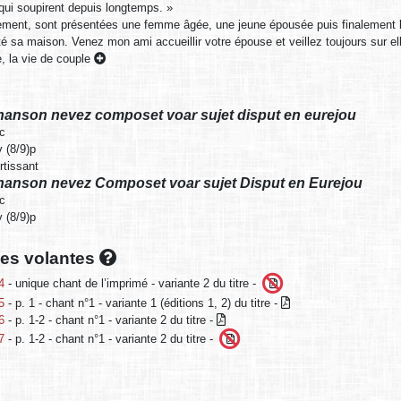
qui soupirent depuis longtemps. »
ment, sont présentées une femme âgée, une jeune épousée puis finalement la
tté sa maison. Venez mon ami accueillir votre épouse et veillez toujours sur el
, la vie de couple
Chanson nevez composet voar sujet disput en eurejou
ic
 (8/9)p
rtissant
Chanson nevez Composet voar sujet Disput en Eurejou
ic
 (8/9)p
lles volantes
4
- unique chant de l’imprimé - variante 2 du titre -
5
- p. 1 - chant n°1 - variante 1 (éditions 1, 2) du titre -
6
- p. 1-2 - chant n°1 - variante 2 du titre -
7
- p. 1-2 - chant n°1 - variante 2 du titre -