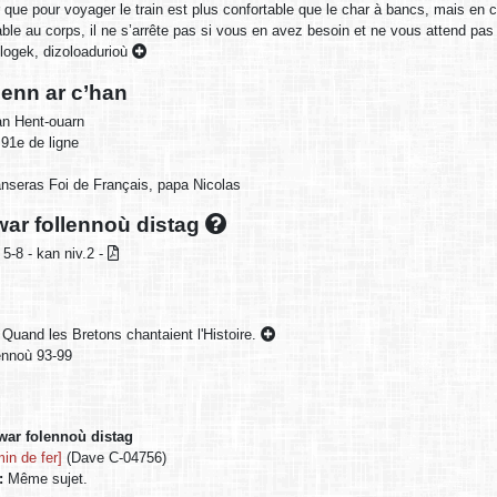
r que pour voyager le train est plus confortable que le char à bancs, mais en c
iable au corps, il ne s’arrête pas si vous en avez besoin et ne vous attend pas
ogek, dizoloadurioù
enn ar c’han
n Hent-ouarn
 91e de ligne
anseras Foi de Français, papa Nicolas
ar follennoù distag
 5-8 - kan niv.2 -
uand les Bretons chantaient l'Histoire.
jennoù 93-99
war folennoù distag
in de fer]
(Dave C-04756)
:
Même sujet.