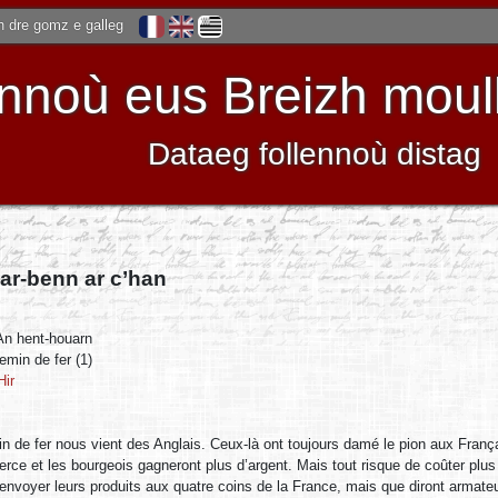
 dre gomz e galleg
noù eus Breizh moulle
Dataeg follennoù distag
ar-benn ar c’han
An hent-houarn
emin de fer (1)
Hir
n de fer nous vient des Anglais. Ceux-là ont toujours damé le pion aux Françai
rce et les bourgeois gagneront plus d’argent. Mais tout risque de coûter plu
envoyer leurs produits aux quatre coins de la France, mais que diront armateu