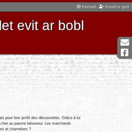
Kevreañ
Krouiñ ur gont
t evit ar bobl
s pour tirer profit des découvertes. Grâce à lui
s cher au pauvre laboureur. Les marchands
rs et charretiers ?