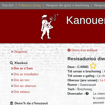
Kan.bzh
|
Follennoù distag
|
Hengoun dre gomz e brezhoneg
|
Hengoun
Kanouen
Distro d’an enklask
Degemer
Resisadurioù diw
Klaskoù
Dave : C-00681
Dre ar c’han
Titl unvan e brezhoneg :
Dre ar moulladur
Titl unvan e galleg :
Le ch
Dre an ton
Oberour (anv unvan) :
Le 
Rumm :
Gwerzaouet
Dre an oberour
Yezh :
Brezhoneg
Dre selaou
Diverradur :
Le chemi
le comme
peuvent 
Deoc’h da c’houzout