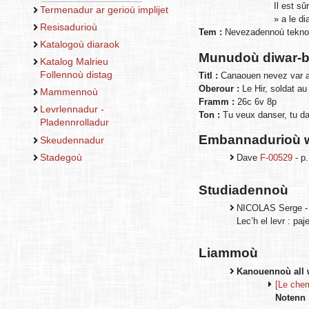
Il est sû
Termenadur ar gerioù implijet
» a le d
Resisadurioù
Tem :
Nevezadennoù teknol
Katalogoù diaraok
Munudoù diwar-b
Katalog Malrieu
Follennoù distag
Titl :
Canaouen nevez var a
Oberour :
Le Hir, soldat au
Mammennoù
Framm :
26c 6v 8p
Levrlennadur -
Ton :
Tu veux danser, tu d
Pladennrolladur
Embannadurioù w
Skeudennadur
Stadegoù
Dave
F-00529
- p.
Studiadennoù
NICOLAS Serge - Q
Lec’h el levr : pa
Liammoù
Kanouennoù all 
[Le chem
Notenn 